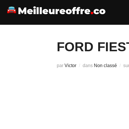
Aller
au
contenu
FORD FIES
par
Victor
dans
Non classé
su